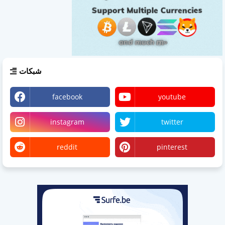
شبكات
facebook
youtube
instagram
twitter
reddit
pinterest