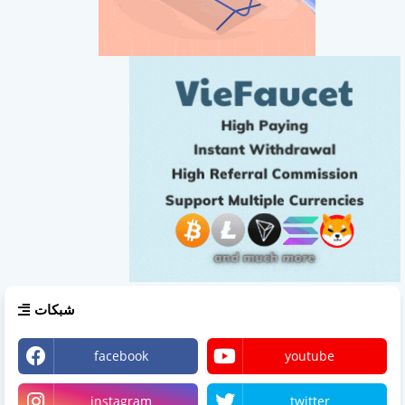
شبكات
facebook
youtube
instagram
twitter